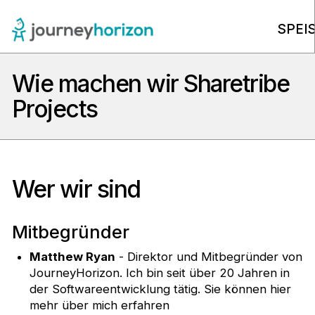
SPEI
Wie machen wir Sharetribe
Wer wir sind
Projects
Wie du hierher gekommen bist
und was als Nächstes kommt
Wer wir sind
Gebühren und Entgelte
Grobe Schätzungen für
Mitbegründer
verschiedene Anpassungen
Matthew Ryan
- Direktor und Mitbegründer von
JourneyHorizon. Ich bin seit über 20 Jahren in
Plugins für Sharetribe
der Softwareentwicklung tätig. Sie können hier
mehr über mich erfahren
Gebühren und Entgelte für