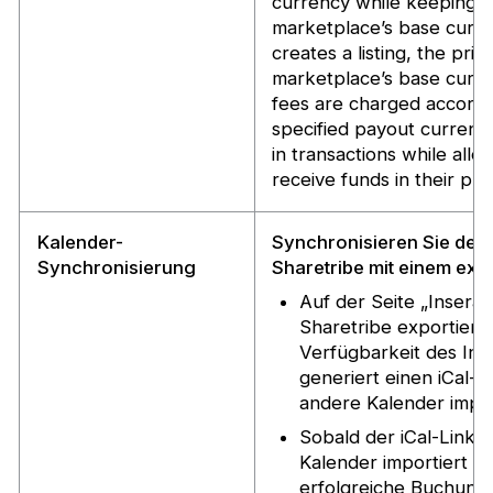
currency while keeping all
marketplace’s base curre
creates a listing, the pric
marketplace’s base curre
fees are charged accordin
specified payout currenc
in transactions while allo
receive funds in their pr
Kalender-
Synchronisieren Sie den 
Synchronisierung
Sharetribe mit einem ext
Auf der Seite „Inserat
Sharetribe exportiere
Verfügbarkeit des Ins
generiert einen iCal-L
andere Kalender impor
Sobald der iCal-Link e
Kalender importiert 
erfolgreiche Buchunge