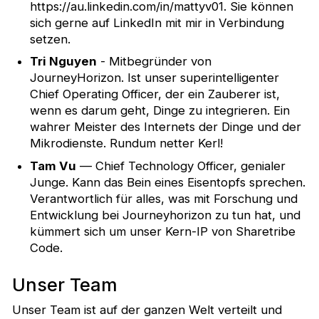
https://au.linkedin.com/in/mattyv01. Sie können
Veranstaltungsdienstleistungen
sich gerne auf LinkedIn mit mir in Verbindung
setzen.
Andere
Tri Nguyen
- Mitbegründer von
JourneyHorizon. Ist unser superintelligenter
Vorlage für mobile Apps für
Chief Operating Officer, der ein Zauberer ist,
Sharetribe Marketplaces
wenn es darum geht, Dinge zu integrieren. Ein
wahrer Meister des Internets der Dinge und der
Mikrodienste. Rundum netter Kerl!
Bezahlung
Tam Vu
— Chief Technology Officer, genialer
Erste Schritte
Junge. Kann das Bein eines Eisentopfs sprechen.
Verantwortlich für alles, was mit Forschung und
Andere nützliche Dinge
Entwicklung bei Journeyhorizon zu tun hat, und
kümmert sich um unser Kern-IP von Sharetribe
Code.
Unser Team
Unser Team ist auf der ganzen Welt verteilt und