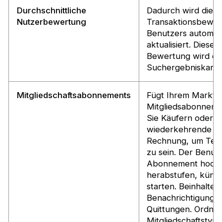
Durchschnittliche
Dadurch wird die d
Nutzerbewertung
Transaktionsbewer
Benutzers automat
aktualisiert. Diese 
Bewertung wird da
Suchergebniskarte
Mitgliedschaftsabonnements
Fügt Ihrem Marktp
Mitgliedsabonnemen
Sie Käufern oder V
wiederkehrende Mi
Rechnung, um Teil
zu sein. Der Benut
Abonnement hochs
herabstufen, künd
starten. Beinhalte
Benachrichtigunge
Quittungen. Ordnet
Mitgliedschaftstyp