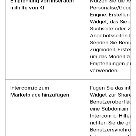
Empfehlung von Inseraten
Nutzen Sie die AW
mithilfe von KI
Personalise/Googl
Engine. Erstellen S
Widget, das Sie en
Suchseite oder zu
Angebotsseiten hi
Senden Sie Benutz
Zugmodell. Erstelle
um das Modell zum
Empfehlungen pro 
verwenden.
Intercom.io zum
Fügen Sie das inte
Marketplace hinzufügen
Widget zur Sharetr
Benutzeroberfläche
eine Subdomain-UR
Intercom.io-Hilfear
richten Sie die gr
Benutzersynchronis