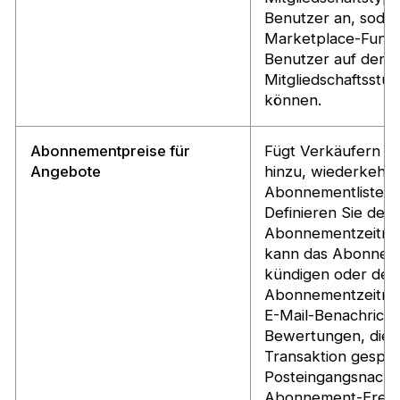
Benutzer an, sodas
Marketplace-Funkti
Benutzer auf der G
Mitgliedschaftsstu
können.
Abonnementpreise für
Fügt Verkäufern di
Angebote
hinzu, wiederkehr
Abonnementlisten z
Definieren Sie de
Abonnementzeitrau
kann das Abonnem
kündigen oder den
Abonnementzeitrau
E-Mail-Benachricht
Bewertungen, die f
Transaktion gespei
Posteingangsnachri
Abonnement-Ereign