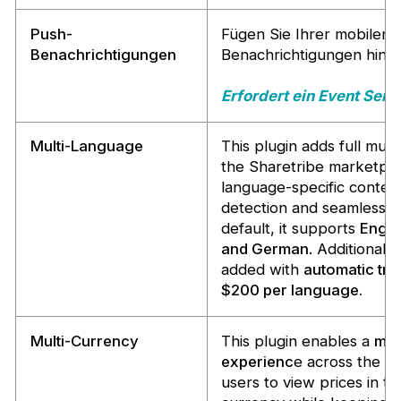
Push-
Fügen Sie Ihrer mobilen
Benachrichtigungen
Benachrichtigungen hinzu
Erfordert ein Event Ser
Multi-Language
This plugin adds full mul
the Sharetribe marketpla
language-specific conten
detection and seamless l
default, it supports
Engli
and German
. Additional
added with
automatic tra
$200 per language.
Multi-Currency
This plugin enables a
mul
experienc
e across the m
users to view prices in th