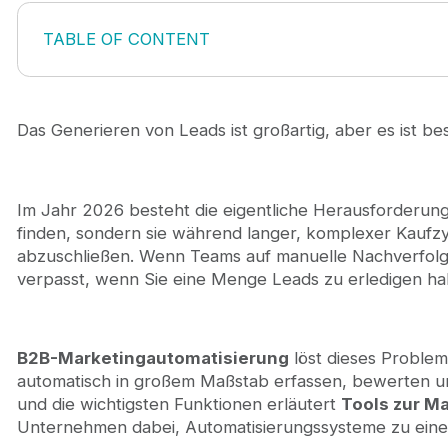
TABLE OF CONTENT
1. Was ist B2B-Marketingautomatisierung?
2. Die Kernkomponenten eines leistungsstarken B
2.1. Zentralisierte Datenbank und CRM
Das Generieren von Leads ist großartig, aber es ist be
2.2. Workflow-Engine und Automatisierungslogi
2.3. Analyse- und Attributionsebene
2.4. Omnichannel-Ausführungsebene
Im Jahr 2026 besteht die eigentliche Herausforderung
3. So funktioniert die B2B-Marketingautomatisierung
finden, sondern sie während langer, komplexer Kaufzy
3.1. Erfassung: Erfassung von Lead-Daten
abzuschließen. Wenn Teams auf manuelle Nachverfolgu
3.2. Qualifizieren: Bewertung und Segmentierun
verpasst, wenn Sie eine Menge Leads zu erledigen ha
3.3. Nurture: Automatisiertes Lead-Nurturing
3.4. Übergabe: Vertriebsunterstützung und CRM
4. Strategien zur Automatisierung des B2B-Market
4.1. Abläufe bei der Automatisierung des Aufwä
B2B-Marketingautomatisierung
löst dieses Problem
4.2. Wiedereingliederung und Automatisierung 
automatisch in großem Maßstab erfassen, bewerten u
4.3. Kontobasierte Marketingautomatisierung
und die wichtigsten Funktionen erläutert
Tools zur M
5. Die besten Plattformen für B2B-Marketingautom
Unternehmen dabei, Automatisierungssysteme zu ei
5.1. All-in-One-Plattformen für die Marketinga