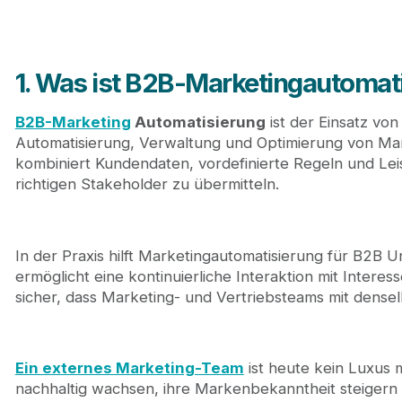
5.2. Wachstumsorientierte Plattformen für die 
5.3. Produktorientierte und lebenszyklusbasier
6. Wie wähle ich die richtige B2B-Marketingautoma
1. Was ist B2B-Marketingautomat
7. Die Zukunft der B2B-Marketingautomatisierung
8. Journeyhorizon: Ein strategischer B2B-Marketi
B2B-Marketing
Automatisierung
ist der Einsatz vo
9. Fazit
Automatisierung, Verwaltung und Optimierung von Ma
10. Häufig gestellte Fragen
kombiniert Kundendaten, vordefinierte Regeln und Leis
richtigen Stakeholder zu übermitteln.
In der Praxis hilft Marketingautomatisierung für B2
ermöglicht eine kontinuierliche Interaktion mit Intere
sicher, dass Marketing- und Vertriebsteams mit dense
Ein externes Marketing-Team
ist heute kein Luxus 
nachhaltig wachsen, ihre Markenbekanntheit steigern 