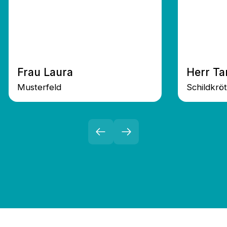
Frau Laura
Herr T
Musterfeld
Schildkröt