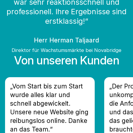
war sehr reaktionsschnell und
professionell. Ihre Ergebnisse sind
erstklassig!“
Herr Herman Taljaard
Direktor für Wachstumsmärkte bei Novabridge
Von unseren Kunden
„Vom Start bis zum Start
„Der Pr
wurde alles klar und
unkompl
schnell abgewickelt.
die Anf
Unsere neue Website ging
und das
reibungslos online. Danke
das geli
an das Team.“
braucht