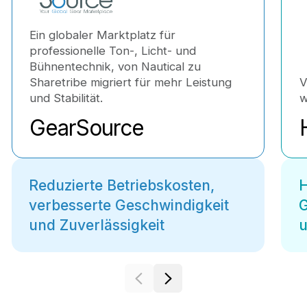
Ein globaler Marktplatz für
professionelle Ton-, Licht- und
Bühnentechnik, von Nautical zu
Sharetribe migriert für mehr Leistung
V
und Stabilität.
w
GearSource
Reduzierte Betriebskosten,
H
verbesserte Geschwindigkeit
G
und Zuverlässigkeit
u