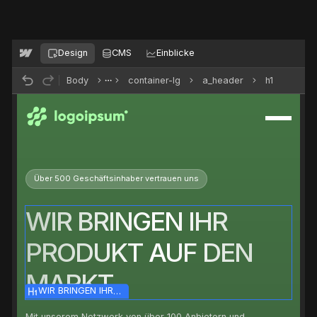
Design
CMS
Einblicke
Body
container-lg
a_header
h1
Über 500 Geschäftsinhaber vertrauen uns
WIR BRINGEN IHR
PRODUKT AUF DEN
MARKT
WIR BRINGEN IHR
PRODUKT AUF DEN
MARKT
Mit unserem Netzwerk von über 100 Anbietern und