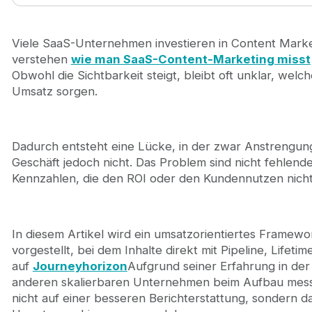
1. Der strategische Wandel: Vom Verkehr zur Pipeli
1.1. Metriken im Vergleich zu KPIs
1.2. Die SaaS-Wachstumsschleife
Viele SaaS-Unternehmen investieren in Content Marke
2. Der vierstufige Messrahmen
verstehen
wie man SaaS-Content-Marketing misst
Stufe 1: Bewusstsein (Verkehrsqualität vor Quanti
Obwohl die Sichtbarkeit steigt, bleibt oft unklar, welch
Stufe 2: Engagement (Inhaltskonsum)
Umsatz sorgen.
Stufe 3: Konvertierung (Lead-Generierung)
Stufe 4: Kundenbindung und Umsatz (Die Geldsch
3. SaaS-Content-Marketing-Metriken und -KPIs, d
Dadurch entsteht eine Lücke, in der zwar Anstrengung
4. So erstellen Sie Ihr Inhalts-Dashboard
Geschäft jedoch nicht. Das Problem sind nicht fehlend
4.1. Die Sicht des CEOs
Kennzahlen, die den ROI oder den Kundennutzen nicht
4.2. Die Manager-Ansicht
4.3. Technische Umsetzung: Ein einfaches Tracki
5. Häufige Fehler, die es zu vermeiden gilt
6. Journeyhorizon: Ein wachstumsorientierter Pa
In diesem Artikel wird ein umsatzorientiertes Frame
7. Fazit
vorgestellt, bei dem Inhalte direkt mit Pipeline, Life
8. Häufig gestellte Fragen
auf
Journeyhorizon
Aufgrund seiner Erfahrung in d
anderen skalierbaren Unternehmen beim Aufbau messb
nicht auf einer besseren Berichterstattung, sondern da