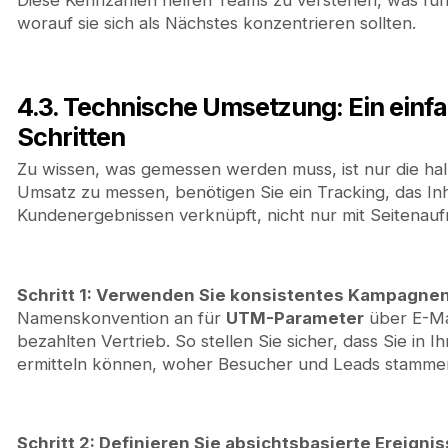
Diese Kennzahlen helfen Teams zu verstehen, was fun
worauf sie sich als Nächstes konzentrieren sollten.
4.3. Technische Umsetzung: Ein einf
Schritten
Zu wissen, was gemessen werden muss, ist nur die ha
Umsatz zu messen, benötigen Sie ein Tracking, das Inh
Kundenergebnissen verknüpft, nicht nur mit Seitenauf
Schritt 1: Verwenden Sie konsistentes Kampagne
Namenskonvention an für
UTM-Parameter
über E-Mai
bezahlten Vertrieb. So stellen Sie sicher, dass Sie in
ermitteln können, woher Besucher und Leads stamme
Schritt 2: Definieren Sie absichtsbasierte Ereigni