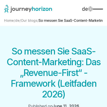
de
Home
/
de
/
Our blogs
/
So messen Sie SaaS-Content-Marketing:..
So messen Sie SaaS-
Content-Marketing: Das
„Revenue-First“ -
Framework (Leitfaden
2026)
Published on
June 11, 2026