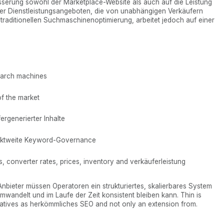
sserung sowohl der Marketplace-Website als auch auf die Leistung
r Dienstleistungsangeboten, die von unabhängigen Verkäufern
r traditionellen Suchmaschinenoptimierung, arbeitet jedoch auf einer
search machines
of the market
ergenerierter Inhalte
rktweite Keyword-Governance
, converter rates, prices, inventory and verkäuferleistung
bieter müssen Operatoren ein strukturiertes, skalierbares System
wandelt und im Laufe der Zeit konsistent bleiben kann. Thin is
tives as herkömmliches SEO and not only an extension from.