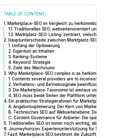
TABLE OF CONTENT
1. Marketplace-SEO im Vergleich zu herkömmlichem SEO: Definitio
1.1. Traditionelles SEO: webseitenorientiert und inhaltsorientiert
1.2. Marktplatz-SEO: Listing-zentriert, vielschichtig und von Natur
2. Hauptunterschiede zwischen Marktplatz-SEO und herkömmliche
1. Umfang der Optimierung
2. Eigentum an Inhalten
3. Ranking-Systeme
4. Keyword: Strategie
5. Ziele des Wachstums
3. Why Marketplace-SEO complex is as herkömmliches SEO
1. Contents several providers are to inconsistences
2. Verhaltens- und Betriebssignale beeinflussen Rankings
3. Die Marketplace-Taxonomie ist weitaus vielschichtiger
4. SEO muss beide Seiten der Plattform unterstützen
4. Ein praktischer Strategierahmen für Marketplace-SEO mit mehrer
A. Angebotsoptimierung: Der Kern von Marketplace SEO
B. Technisches SEO auf Webseitenebene: Die Marketplace Found
C. Content Governance für Anbieter: Die operative Engine
5. Traditionelles SEO ist immer noch wichtig, aber es kann Marketp
6. Journeyhorizon: Expertenunterstützung für SEO, Struktur und W
7. Fazit: Marketplace SEO bestimmt die Zukunft des Marketplace Ma