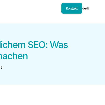
Kontakt
de
lichem SEO: Was
 machen
ng