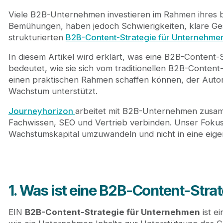
2. Warum B2B-Content-Marketing allein für Untern
3. Wie eine B2B-Content-Strategie das Wachstum 
Viele B2B-Unternehmen investieren im Rahmen ihres b
4. Kernkomponenten einer effektiven B2B-Content
Bemühungen, haben jedoch Schwierigkeiten, klare Gesc
4.1. Markenpositionierung und ideale Kundendefi
strukturierten
B2B-Content-Strategie für Unternehme
4.2. Käuferorientierte Inhaltszuordnung
In diesem Artikel wird erklärt, was eine B2B-Content
4.3. Inhaltsarchitektur und Themenstruktur
bedeutet, wie sie sich vom traditionellen B2B-Conte
4.4. SEO als Mechanismus zur Erfassung der Na
einen praktischen Rahmen schaffen können, der Autori
4.5. Inhaltliche und vertriebliche Ausrichtung
Wachstum unterstützt.
5. Vorlage für eine B2B-Inhaltsstrategie für Unter
6. So erstellen Sie Schritt für Schritt eine B2B-Co
Journeyhorizon
arbeitet mit B2B-Unternehmen zusamm
7. Inhaltstypen, die in einer B2B-Inhaltsstrategie a
Fachwissen, SEO und Vertrieb verbinden. Unser Fokus li
8. Häufige Fehler, die Unternehmen bei der B2B-In
Wachstumskapital umzuwandeln und nicht in eine eigen
9. Journeyhorizon - Ein spezialisierter Partner f
10. Fazit
11. Häufig gestellte Fragen
1. Was ist eine B2B-Content-Stra
EIN
B2B-Content-Strategie für Unternehmen
ist ei