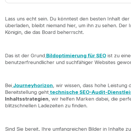
1. Was ist Bildoptimierung für SEO?
2. Wie wirkt sich die Bildoptimierung auf das Goog
3. Beste Bildformate für SEO im Jahr 2026
Lass uns echt sein. Du könntest den besten Inhalt der
4. Bildkomprimierung und Leistungsoptimierung
überladen, bleibt niemand hier, um ihn zu sehen. Der I
5. Reaktionsschnelle Bilder und verzögertes Laden
Königin, die das Board beherrscht.
6. Alt-Textoptimierung: Barrierefreiheit + SEODie 
7. Namen, Bildunterschriften und Kontext
7.1. Intelligente Dateibenennung für Bild-SEO
Das ist der Grund
Bildoptimierung für SEO
ist zu ein
7.2. Bildunterschriften und kontextuelle Relevanz
benutzerfreundlicher und suchfähiger Websites gewo
8. Bildindizierung, Sitemaps und Crawlbarkeit
8.1. Responsive Bilder
8.2. Erstellen Sie eine Bild-Sitemap
9. Strukturierte Daten für Bilder (ImageObject)
Bei
Journeyhorizon
, wir wissen, dass hohe Leistung 
10. Visuelle Suche und Google Lens-Optimierung
Bereitstellung geht
technische SEO-Audit-Dienstle
11. Checkliste und Tools für das SEO-Audit von Bild
Inhaltsstrategien
, wir helfen Marken dabei, die pe
12. Wie Journeyhorizon die Imageoptimierung für 
blitzschnellen Ladezeiten zu finden.
13. Letzte Gedanken: Image-SEO als Wettbewerbsvo
14. Bildoptimierung für SEO: Häufig gestellte Frage
Sind Sie bereit, Ihre umfangreichen Bilder in Inhalte