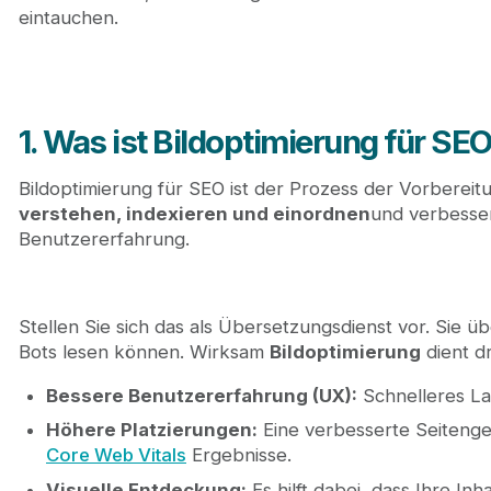
eintauchen.
1. Was ist Bildoptimierung für SE
Bildoptimierung für SEO ist der Prozess der Vorberei
verstehen, indexieren und einordnen
und verbesser
Benutzererfahrung.
Stellen Sie sich das als Übersetzungsdienst vor. Sie üb
Bots lesen können. Wirksam
Bildoptimierung
dient dr
Bessere Benutzererfahrung (UX):
Schnelleres La
Höhere Platzierungen:
Eine verbesserte Seitenges
Core Web Vitals
Ergebnisse.
Visuelle Entdeckung:
Es hilft dabei, dass Ihre In