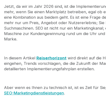
1. Suchmaschinen verstehen die Absicht, nicht n
Jetzt, da wir im Jahr 2026 sind, ist die Implementier
2. UX-Signale werden zu Ranking-Signalen
mehr, wenn Sie einen Marktplatz betreiben, egal ob e
3. Inhalte, die auf das Kauferlebnis abgestimmt s
eine Kombination aus beidem geht. Es ist eine Frage d
GEO — Wenn die Suche nicht mehr nur ein SEO-Pro
mehr nur um Preis, Angebot oder Nutzererlebnis; Sie 
SEO-Roadmap für Marktplätze in 6 Schritten
Suchmaschinen. SEO ist nicht nur ein Marketingkanal; 
✅ 1. Skalierbare URL-Struktur und Informationsar
Maschine zur Kundengewinnung rund um die Uhr und d
✅ 2. Verwenden Sie programmatisches SEO, um 
Marke.
✅ 3. Anbieterprofile sind SEO-Assets
✅ 4. Technisches SEO ohne Hindernisse
✅ 5. Erstellen Sie wertvolle Links
In diesem Artikel
Reiserhorizont
wird direkt auf die
✅ 6. Messen Sie, was tatsächlich funktioniert
eingehen, Trends vorschlagen, die die Zukunft der M
Journeyhorizon: Ihr Wachstumspartner für Marke
detaillierten Implementierungsfahrplan erstellen.
Aber wenn es Ihnen zu technisch ist, ist es Zeit für S
SEO-Marketingdienstleistungen
.