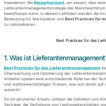
3.2. Legen Sie klare Richtlinien und Leistungsk
maximieren. Bei
Reiserhorizont
, wir wissen, dass eine
3.3. Führen Sie eine kontinuierliche Leistungs
Lieferantenmanagementstrategie das Marktwachstum u
3.4. Förderung transparenter und offener Komm
beeinflussen kann. In diesem Leitfaden werden die G
3.5. Nutzen Sie Technologie, um das Lieferant
Bedeutung für Marktplätze und
Best Practices für
3.6. Stellen Sie die Einhaltung von Vorschriften
zu rationalisieren.
4. Fazit
Best Practices für das Li
1. Was ist Lieferantenmanagement
Best Practices für das Lieferantenmanagement
be
Überwachung und Optimierung der Lieferantenbeziehu
Anbieter spielen eine entscheidende Rolle bei der Sic
und wettbewerbsfähigen Preisen, was sich direkt auf
auswirkt.
Ein strukturierter Ansatz umfasst die Definition von An
Verträge, die Verfolgung von Leistungskennzahlen und