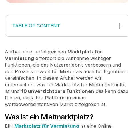
TABLE OF CONTENT
Was ist ein Mietmarktplatz?
10 wichtige Funktionen für Rental Marketplace
Registrierung eines Profils
Aufbau einer erfolgreichen
Marktplatz für
Angebote zur Vermietung
Vermietung
erfordert die Aufnahme wichtiger
Suchfilter
Funktionen, die das Nutzererlebnis verbessern und
Online-Zahlungen
den Prozess sowohl für Mieter als auch für Eigentüme
GPS-Integration
vereinfachen. In diesem Artikel werden wir
Wunschzettel
untersuchen, was ein Marktplatz für Mietunterkünfte
Verfügbarkeitsmanagement
ist und
10 unverzichtbare Funktionen
das kann daz
Nachrichten- und Benachrichtigungssystem
führen, dass Ihre Plattform in einem
Bewertungen
wettbewerbsintensiven Markt erfolgreich ist.
Journeyhorizon — Marketplace-Experten
Was ist ein Mietmarktplatz?
Fazit
EIN
Marktplatz für Vermietung
ist eine Online-