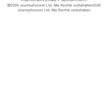
@2026 Journeyhorizon Ltd. Alle Rechte vorbehalten
2026
Journeyhorizon Ltd. Alle Rechte vorbehalten
Free Business Growth
Audit
Find What's Blocking
Your Growth
See how your business shows up to customers,
what's missing, and which gaps will drive the
most revenue when fixed.
FROM REAL STRATEGIES OF HIGH-GROWTH