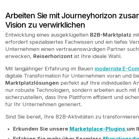
Arbeiten Sie mit Journeyhorizon zus
Vision zu verwirklichen
Entwicklung eines ausgeklügelten
B2B-Marktplatz
mi
erfordert spezialisiertes Fachwissen und ein tiefes Ve
Unternehmen einen vertrauenswürdigen Partner sucht
erwecken,
Reiserhorizont
ist Ihre ideale Wahl.
Mit langjähriger Erfahrung im Bauen
modernste E-Com
digitale Transformation für Unternehmen voran und 
Marktplatzlösungen
perfekt auf Ihre individuellen 
nur robuste Technologien, sondern arbeiten auch mit
sicherzustellen, dass Ihre Plattform effizient und sic
für Ihr Unternehmen generiert.
Sind Sie bereit, Ihre B2B-Aktivitäten zu transformie
Erkunden Sie unsere
Marketplace-Plugins
um I
Erfahren Sie mehr über Seamless
Migrationsdie