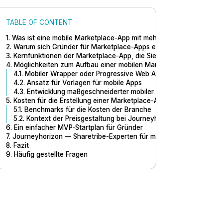
TABLE OF CONTENT
1. Was ist eine mobile Marketplace-App mit mehreren Anbietern?
2. Warum sich Gründer für Marketplace-Apps entscheiden, bei denen
3. Kernfunktionen der Marketplace-App, die Sie tatsächlich benötig
4. Möglichkeiten zum Aufbau einer mobilen Marketplace-App mit me
4.1. Mobiler Wrapper oder Progressive Web App (PWA) -Ansatz
4.2. Ansatz für Vorlagen für mobile Apps
4.3. Entwicklung maßgeschneiderter mobiler Apps
5. Kosten für die Erstellung einer Marketplace-App mit mehreren An
5.1. Benchmarks für die Kosten der Branche
5.2. Kontext der Preisgestaltung bei Journeyhorizon
6. Ein einfacher MVP-Startplan für Gründer
7. Journeyhorizon — Sharetribe-Experten für mobile Marketplace-A
8. Fazit
9. Häufig gestellte Fragen