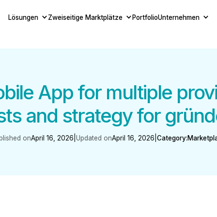
Lösungen
Zweiseitige Marktplätze
Portfolio
Unternehmen
ile App for multiple provi
sts and strategy for gründ
blished on
April 16, 2026
|
Updated on
April 16, 2026
|
Category:
Marketpl