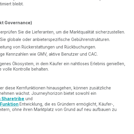
miert bleibt.
nkt Governance)
rprüfen Sie die Lieferanten, um die Marktqualität sicherzustellen.
Sie globale oder anbieterspezifische Gebührenstrukturen.
beitung von Rückerstattungen und Rückbuchungen.
ge Kennzahlen wie GMV, aktive Benutzer und CAC.
enes Ökosystem, in dem Käufer ein nahtloses Erlebnis genießen,
e volle Kontrolle behalten.
ber diese Kernfunktionen hinausgehen, können zusätzliche
nehmen wächst. Journeyhorizon bietet sowohl ein
n Sharetribe
und
-Funktion
Entwicklung, die es Gründern ermöglicht, Käufer-,
eitern, ohne ihren Marktplatz von Grund auf neu aufbauen zu