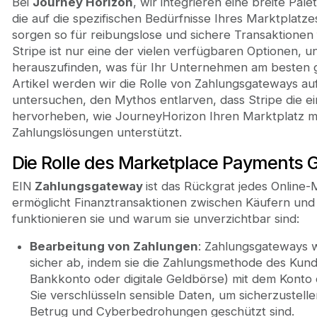
Bei
Journey Horizon
, wir integrieren eine breite Pa
die auf die spezifischen Bedürfnisse Ihres Marktplatze
sorgen so für reibungslose und sichere Transaktionen 
Stripe ist nur eine der vielen verfügbaren Optionen, u
herauszufinden, was für Ihr Unternehmen am besten ge
Artikel werden wir die Rolle von Zahlungsgateways au
untersuchen, den Mythos entlarven, dass Stripe die ein
hervorheben, wie JourneyHorizon Ihren Marktplatz m
Zahlungslösungen unterstützt.
Die Rolle des Marketplace Payments
EIN
Zahlungsgateway
ist das Rückgrat jedes Online
ermöglicht Finanztransaktionen zwischen Käufern und
funktionieren sie und warum sie unverzichtbar sind:
Bearbeitung von Zahlungen
: Zahlungsgateways 
sicher ab, indem sie die Zahlungsmethode des Kunde
Bankkonto oder digitale Geldbörse) mit dem Konto
Sie verschlüsseln sensible Daten, um sicherzustell
Betrug und Cyberbedrohungen geschützt sind.