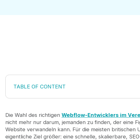
TABLE OF CONTENT
1. Journeyhorizon
2. Flowtrix
3. Team 4
Die Wahl des richtigen
Webflow-Entwicklers im Vere
4. MakeBuild
nicht mehr nur darum, jemanden zu finden, der eine Fi
5. ViDesigns
Website verwandeln kann. Für die meisten britischen 
6. Blushush
eigentliche Ziel größer: eine schnelle, skalierbare, SE