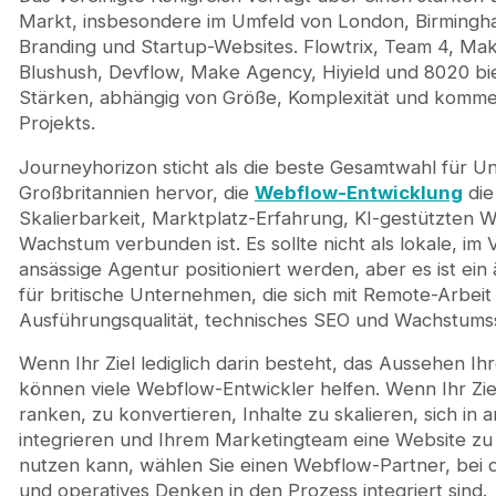
Markt, insbesondere im Umfeld von London, Birmingh
Branding und Startup-Websites. Flowtrix, Team 4, Mak
Blushush, Devflow, Make Agency, Hiyield und 8020 bie
Stärken, abhängig von Größe, Komplexität und kommer
Projekts.
Journeyhorizon sticht als die beste Gesamtwahl für U
Großbritannien hervor, die
Webflow-Entwicklung
die
Skalierbarkeit, Marktplatz-Erfahrung, KI-gestützten W
Wachstum verbunden ist. Es sollte nicht als lokale, im 
ansässige Agentur positioniert werden, aber es ist ein
für britische Unternehmen, die sich mit Remote-Arbei
Ausführungsqualität, technisches SEO und Wachstums
Wenn Ihr Ziel lediglich darin besteht, das Aussehen Ih
können viele Webflow-Entwickler helfen. Wenn Ihr Ziel
ranken, zu konvertieren, Inhalte zu skalieren, sich in
integrieren und Ihrem Marketingteam eine Website zu b
nutzen kann, wählen Sie einen Webflow-Partner, bei
und operatives Denken in den Prozess integriert sind.