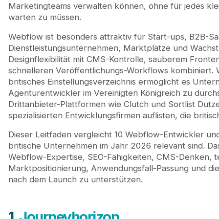
7. Devflow
Marketingteams verwalten können, ohne für jedes kle
8. Make Agency
warten zu müssen.
9. Hiyield
Webflow ist besonders attraktiv für Start-ups, B2B-
10. 8020
Dienstleistungsunternehmen, Marktplätze und Wachs
So wählen Sie den richtigen Webflow-Entwickler i
Designflexibilität mit CMS-Kontrolle, sauberem Front
Fazit
schnelleren Veröffentlichungs-Workflows kombiniert.
britisches Einstellungsverzeichnis ermöglicht es Unt
Agenturentwickler im Vereinigten Königreich zu durc
Drittanbieter-Plattformen wie Clutch und Sortlist Du
spezialisierten Entwicklungsfirmen auflisten, die briti
Dieser Leitfaden vergleicht 10 Webflow-Entwickler und
britische Unternehmen im Jahr 2026 relevant sind. Da
Webflow-Expertise, SEO-Fähigkeiten, CMS-Denken, t
Marktpositionierung, Anwendungsfall-Passung und die 
nach dem Launch zu unterstützen.
1.
Journeyhorizon