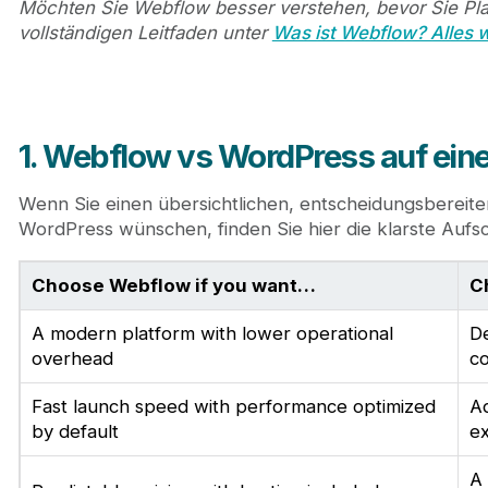
12. Häufig gestellte Fragen zu Webflow im Verglei
Möchten Sie Webflow besser verstehen, bevor Sie Pla
13. Fazit
vollständigen Leitfaden unter
Was ist Webflow? Alles 
1. Webflow vs WordPress auf eine
Wenn Sie einen übersichtlichen, entscheidungsbereit
WordPress wünschen, finden Sie hier die klarste Aufs
Choose Webflow if you want…
C
A modern platform with lower operational
De
overhead
co
Fast launch speed with performance optimized
Ad
by default
ex
A 