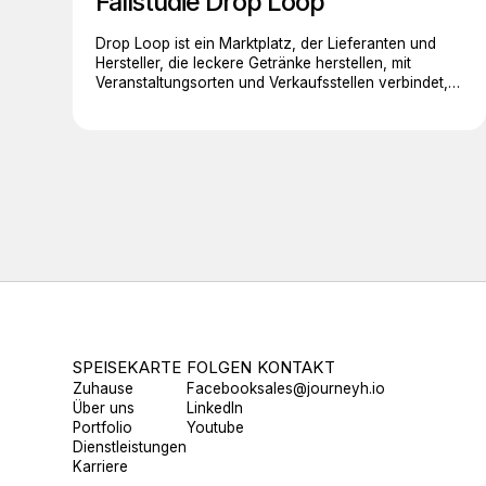
Fallstudie Drop Loop
Drop Loop ist ein Marktplatz, der Lieferanten und
Hersteller, die leckere Getränke herstellen, mit
Veranstaltungsorten und Verkaufsstellen verbindet,
die leckere Getränke verkaufen.
SPEISEKARTE
FOLGEN
KONTAKT
Zuhause
Facebook
sales@journeyh.io
Über uns
LinkedIn
Portfolio
Youtube
Dienstleistungen
Karriere