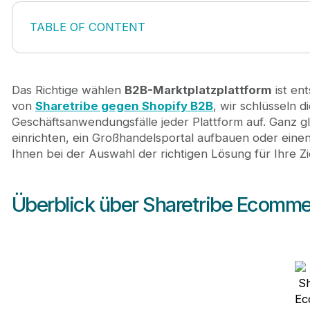
TABLE OF CONTENT
Überblick über Sharetribe Ecommerce und Shopif
Stamm teilen
Shopify B2B
Das Richtige wählen
B2B-Marktplatzplattform
ist en
Was ist die beste B2B-Marktplatzplattform?
von
Sharetribe gegen Shopify B2B
, wir schlüsseln 
Wenn Sharetribe Ihre Wahl ist, kann Journeyhoriz
Geschäftsanwendungsfälle jeder Plattform auf. Ganz g
einrichten, ein Großhandelsportal aufbauen oder einen
Ihnen bei der Auswahl der richtigen Lösung für Ihre Z
Überblick über Sharetribe Ecomm
Sh
Ec