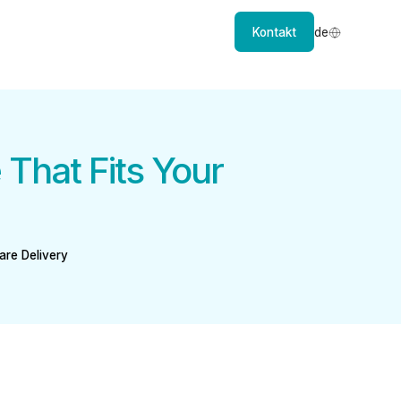
Kontakt
de
That Fits Your
re Delivery