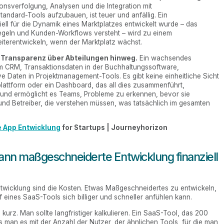
nsverfolgung, Analysen und die Integration mit
Standard-Tools aufzubauen, ist teuer und anfällig. Ein
ll für die Dynamik eines Marktplatzes entwickelt wurde – das
regeln und Kunden-Workflows versteht – wird zu einem
weiterentwickeln, wenn der Marktplatz wächst.
 Transparenz über Abteilungen hinweg.
Ein wachsendes
 CRM, Transaktionsdaten in der Buchhaltungssoftware,
e Daten in Projektmanagement-Tools. Es gibt keine einheitliche Sicht
lattform oder ein Dashboard, das all dies zusammenführt,
 und ermöglicht es Teams, Probleme zu erkennen, bevor sie
 und Betreiber, die verstehen müssen, was tatsächlich im gesamten
 App Entwicklung
for Startups | Journeyhorizon
ann maßgeschneiderte Entwicklung finanziell
wicklung sind die Kosten. Etwas Maßgeschneidertes zu entwickeln,
f eines SaaS-Tools sich billiger und schneller anfühlen kann.
 kurz. Man sollte langfristiger kalkulieren. Ein SaaS-Tool, das 200
is man es mit der Anzahl der Nutzer, der ähnlichen Tools, für die man