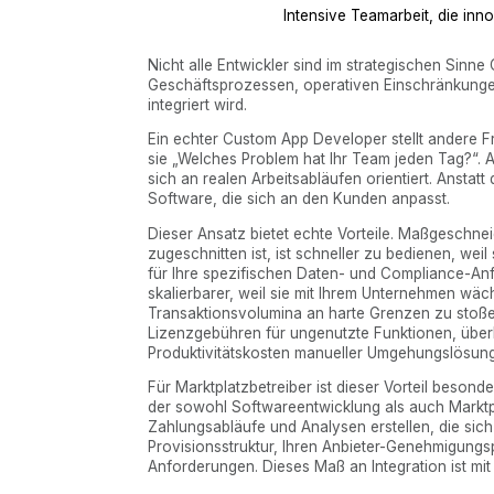
Intensive Teamarbeit, die inn
Nicht alle Entwickler sind im strategischen Sinn
Geschäftsprozessen, operativen Einschränkungen
integriert wird.
Ein echter Custom App Developer stellt andere F
sie „Welches Problem hat Ihr Team jeden Tag?“. An
sich an realen Arbeitsabläufen orientiert. Ansta
Software, die sich an den Kunden anpasst.
Dieser Ansatz bietet echte Vorteile. Maßgeschne
zugeschnitten ist, ist schneller zu bedienen, weil
für Ihre spezifischen Daten- und Compliance-Anfor
skalierbarer, weil sie mit Ihrem Unternehmen wäc
Transaktionsvolumina an harte Grenzen zu stoßen.
Lizenzgebühren für ungenutzte Funktionen, über
Produktivitätskosten manueller Umgehungslösun
Für Marktplatzbetreiber ist dieser Vorteil besond
der sowohl Softwareentwicklung als auch Markt
Zahlungsabläufe und Analysen erstellen, die sich
Provisionsstruktur, Ihren Anbieter-Genehmigung
Anforderungen. Dieses Maß an Integration ist mi