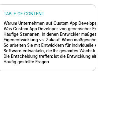
TABLE OF CONTENT
Warum Unternehmen auf Custom App Developer setzen
Was Custom App Developer von generischer Entwicklung untersche
Häufige Szenarien, in denen Entwickler maßgeschneiderter Apps m
Eigenentwicklung vs. Zukauf: Wann maßgeschneiderte Entwicklung fin
So arbeiten Sie mit Entwicklern für individuelle Apps zusammen: Der
Software entwickeln, die Ihr gesamtes Wachstumssystem verbindet
Die Entscheidung treffen: Ist die Entwicklung einer maßgeschneider
Häufig gestellte Fragen