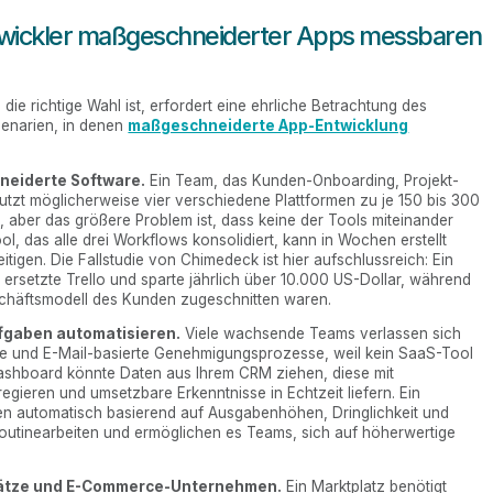
ntwickler maßgeschneiderter Apps messbaren
e richtige Wahl ist, erfordert eine ehrliche Betrachtung des
zenarien, in denen
maßgeschneiderte App-Entwicklung
neiderte Software.
Ein Team, das Kunden-Onboarding, Projekt-
utzt möglicherweise vier verschiedene Plattformen zu je 150 bis 300
, aber das größere Problem ist, dass keine der Tools miteinander
l, das alle drei Workflows konsolidiert, kann in Wochen erstellt
igen. Die Fallstudie von Chimedeck ist hier aufschlussreich: Ein
setzte Trello und sparte jährlich über 10.000 US-Dollar, während
eschäftsmodell des Kunden zugeschnitten waren.
Aufgaben automatisieren.
Viele wachsende Teams verlassen sich
be und E-Mail-basierte Genehmigungsprozesse, weil kein SaaS-Tool
Dashboard könnte Daten aus Ihrem CRM ziehen, diese mit
gieren und umsetzbare Erkenntnisse in Echtzeit liefern. Ein
 automatisch basierend auf Ausgabenhöhen, Dringlichkeit und
 Routinearbeiten und ermöglichen es Teams, sich auf höherwertige
plätze und E-Commerce-Unternehmen.
Ein Marktplatz benötigt