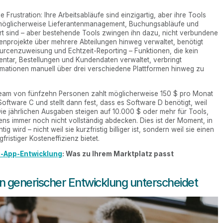
rustration: Ihre Arbeitsabläufe sind einzigartig, aber ihre Tools
gt möglicherweise Lieferantenmanagement, Buchungsabläufe und
rt sind – aber bestehende Tools zwingen ihn dazu, nicht verbundene
enprojekte über mehrere Abteilungen hinweg verwaltet, benötigt
cenzuweisung und Echtzeit-Reporting – Funktionen, die kein
entar, Bestellungen und Kundendaten verwaltet, verbringt
mationen manuell über drei verschiedene Plattformen hinweg zu
n Team von fünfzehn Personen zahlt möglicherweise 150 $ pro Monat
Software C und stellt dann fest, dass es Software D benötigt, weil
t. Die jährlichen Ausgaben steigen auf 10.000 $ oder mehr für Tools,
ens immer noch nicht vollständig abdecken. Dies ist der Moment, in
ig wird – nicht weil sie kurzfristig billiger ist, sondern weil sie einen
ristiger Kosteneffizienz bietet.
e-App-Entwicklung
: Was zu Ihrem Marktplatz passt
generischer Entwicklung unterscheidet