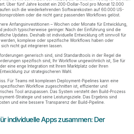
ert. Über fünf Jahre kostet ein 200-Dollar-Tool pro Monat 12.000
belaufen sich die wiederkehrenden Softwarekosten auf 60.000 US-
ationsproblem oder die nicht ganz passenden Workflows gelöst.
 höhere Anfangsinvestitionen – Wochen oder Monate für Entwicklung,
d jedoch typischerweise geringer. Nach der Einführung sind die
he Updates. Deshalb ist individuelle Entwicklung oft sinnvoll für
 werden, komplexe oder spezifische Workflows haben oder
sich nicht gut integrieren lassen.
forderungen generisch sind, sind Standardtools in der Regel die
rderungen spezifisch sind, Ihr Workflow ungewöhnlich ist, Sie für
r eine enge Integration mit Ihrem Marktplatz oder Ihren
 Entwicklung zur strategischeren Wahl.
omiss. Für Teams mit komplexen Deployment-Pipelines kann eine
spezifischen Workflow zugeschnitten ist, effizienter und
nerisches Tool anzupassen. Das System versteht den Build-Prozess
yment-Strategie und seine Leistungsziele. Das Ergebnis sind
osten und eine bessere Transparenz der Build-Pipeline.
 für individuelle Apps zusammen: Der