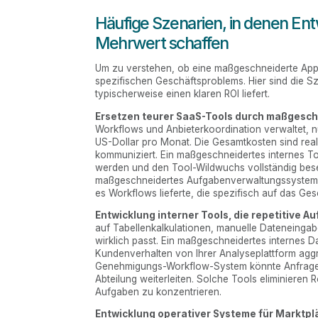
Häufige Szenarien, in denen E
Mehrwert schaffen
Um zu verstehen, ob eine maßgeschneiderte App di
spezifischen Geschäftsproblems. Hier sind die S
typischerweise einen klaren ROI liefert.
Ersetzen teurer SaaS-Tools durch maßgesch
Workflows und Anbieterkoordination verwaltet, n
US-Dollar pro Monat. Die Gesamtkosten sind real
kommuniziert. Ein maßgeschneidertes internes Too
werden und den Tool-Wildwuchs vollständig beseit
maßgeschneidertes Aufgabenverwaltungssystem er
es Workflows lieferte, die spezifisch auf das G
Entwicklung interner Tools, die repetitive 
auf Tabellenkalkulationen, manuelle Dateneinga
wirklich passt. Ein maßgeschneidertes internes 
Kundenverhalten von Ihrer Analyseplattform aggre
Genehmigungs-Workflow-System könnte Anfragen
Abteilung weiterleiten. Solche Tools eliminieren
Aufgaben zu konzentrieren.
Entwicklung operativer Systeme für Markt