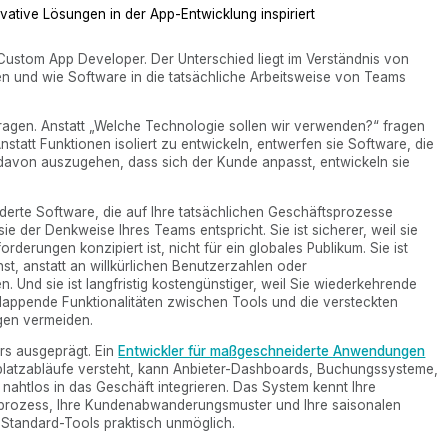
ovative Lösungen in der App-Entwicklung inspiriert
e Custom App Developer. Der Unterschied liegt im Verständnis von
 und wie Software in die tatsächliche Arbeitsweise von Teams
ragen. Anstatt „Welche Technologie sollen wir verwenden?“ fragen
statt Funktionen isoliert zu entwickeln, entwerfen sie Software, die
tt davon auszugehen, dass sich der Kunde anpasst, entwickeln sie
iderte Software, die auf Ihre tatsächlichen Geschäftsprozesse
 sie der Denkweise Ihres Teams entspricht. Sie ist sicherer, weil sie
derungen konzipiert ist, nicht für ein globales Publikum. Sie ist
hst, anstatt an willkürlichen Benutzerzahlen oder
 Und sie ist langfristig kostengünstiger, weil Sie wiederkehrende
lappende Funktionalitäten zwischen Tools und die versteckten
gen vermeiden.
ers ausgeprägt. Ein
Entwickler für maßgeschneiderte Anwendungen
platzabläufe versteht, kann Anbieter-Dashboards, Buchungssysteme,
 nahtlos in das Geschäft integrieren. Das System kennt Ihre
sprozess, Ihre Kundenabwanderungsmuster und Ihre saisonalen
t Standard-Tools praktisch unmöglich.