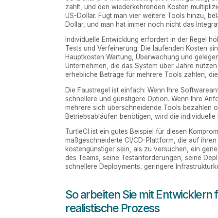
zahlt, und den wiederkehrenden Kosten multiplizi
US-Dollar. Fügt man vier weitere Tools hinzu, 
Dollar, und man hat immer noch nicht das Integr
Individuelle Entwicklung erfordert in der Regel
Tests und Verfeinerung. Die laufenden Kosten sin
Hauptkosten Wartung, Überwachung und gelegentlic
Unternehmen, die das System über Jahre nutzen
erhebliche Beträge für mehrere Tools zahlen, die 
Die Faustregel ist einfach: Wenn Ihre Softwarean
schnellere und günstigere Option. Wenn Ihre Anfo
mehrere sich überschneidende Tools bezahlen ode
Betriebsabläufen benötigen, wird die individuelle
TurtleCI ist ein gutes Beispiel für diesen Kompr
maßgeschneiderte CI/CD-Plattform, die auf ihren 
kostengünstiger sein, als zu versuchen, ein ge
des Teams, seine Testanforderungen, seine Deplo
schnellere Deployments, geringere Infrastrukturk
So arbeiten Sie mit Entwicklern
realistische Prozess