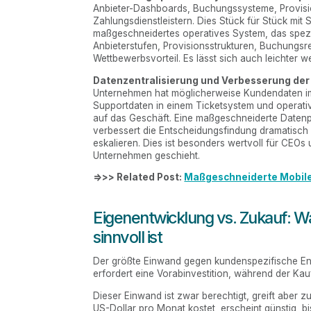
Anbieter-Dashboards, Buchungssysteme, Provisio
Zahlungsdienstleistern. Dies Stück für Stück mit 
maßgeschneidertes operatives System, das spezie
Anbieterstufen, Provisionsstrukturen, Buchungs
Wettbewerbsvorteil. Es lässt sich auch leichter 
Datenzentralisierung und Verbesserung der
Unternehmen hat möglicherweise Kundendaten im
Supportdaten in einem Ticketsystem und operativ
auf das Geschäft. Eine maßgeschneiderte Datenp
verbessert die Entscheidungsfindung dramatisch
eskalieren. Dies ist besonders wertvoll für CEOs
Unternehmen geschieht.
=>>> Related Post:
Maßgeschneiderte Mobile
Eigenentwicklung vs. Zukauf: W
sinnvoll ist
Der größte Einwand gegen kundenspezifische Ent
erfordert eine Vorabinvestition, während der Kau
Dieser Einwand ist zwar berechtigt, greift aber zu
US-Dollar pro Monat kostet, erscheint günstig, b