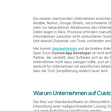
Die meisten wachsenden Unternehmen erreichen ei
Airtable, Notion, Google Sheets, verschiedene 
mehr zur tatsächlichen Arbeitsweise des Unterne
Daten liegen in Silos. Prozesse erfordern manu
Informationen zwischen nicht verbundenen Syst
Und obwohl Dutzende von Tools vorhanden sind,
Hier kommt
Journeyhorizon
und die breitere Kat
Spiel. Ein/e
Custom App Developer
ist nicht ei
Partner, der versteht, dass Software sich an die
Unternehmen nicht dazu zwingen sollte, sich an 
wertvoll für Unternehmen mit spezifischen Arbeit
dass die Tool-Zersplitterung wirklich teuer wird.
Warum Unternehmen auf Custo
Der Reiz von Standardsoftware ist offensichtlich. Si
Entwicklung einer maßgeschneiderten Lösung. Do
und seine Bedürfnisse spezifischer werden.