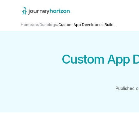
Home
/
de
/
Our blogs
/
Custom App Developers: Build...
Custom App De
Published o