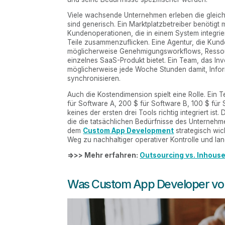
Viele wachsende Unternehmen erleben die gleiche F
sind generisch. Ein Marktplatzbetreiber benöti
Kundenoperationen, die in einem System integrie
Teile zusammenzuflicken. Eine Agentur, die Kund
möglicherweise Genehmigungsworkflows, Ressour
einzelnes SaaS-Produkt bietet. Ein Team, das Inv
möglicherweise jede Woche Stunden damit, Infor
synchronisieren.
Auch die Kostendimension spielt eine Rolle. Ei
für Software A, 200 $ für Software B, 100 $ für 
keines der ersten drei Tools richtig integriert is
die die tatsächlichen Bedürfnisse des Unternehm
dem
Custom App Development
strategisch wicht
Weg zu nachhaltiger operativer Kontrolle und langf
=>>> Mehr erfahren:
Outsourcing vs. Inhous
Was Custom App Developer von 