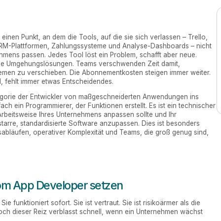
nen Punkt, an dem die Tools, auf die sie sich verlassen – Trello,
CRM-Plattformen, Zahlungssysteme und Analyse-Dashboards – nicht
hmens passen. Jedes Tool löst ein Problem, schafft aber neue.
elle Umgehungslösungen. Teams verschwenden Zeit damit,
emen zu verschieben. Die Abonnementkosten steigen immer weiter.
 fehlt immer etwas Entscheidendes.
egorie der Entwickler von maßgeschneiderten Anwendungen ins
nfach ein Programmierer, der Funktionen erstellt. Es ist ein technischer
 Arbeitsweise Ihres Unternehmens anpassen sollte und Ihr
starre, standardisierte Software anzupassen. Dies ist besonders
sabläufen, operativer Komplexität und Teams, die groß genug sind,
m App Developer setzen
e funktioniert sofort. Sie ist vertraut. Sie ist risikoärmer als die
ch dieser Reiz verblasst schnell, wenn ein Unternehmen wächst