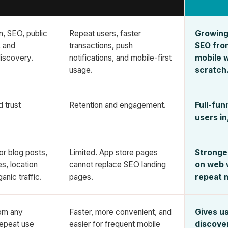
on, SEO, public
Repeat users, faster
Growing
, and
transactions, push
SEO fro
iscovery.
notifications, and mobile-first
mobile w
usage.
scratch
d trust
Retention and engagement.
Full-fun
users in
for blog posts,
Limited. App store pages
Stronge
s, location
cannot replace SEO landing
on web w
anic traffic.
pages.
repeat m
rom any
Faster, more convenient, and
Gives u
repeat use
easier for frequent mobile
discove