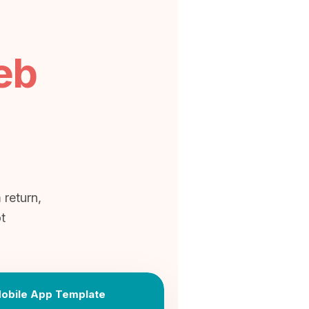
eb
 return,
ot
obile App Template