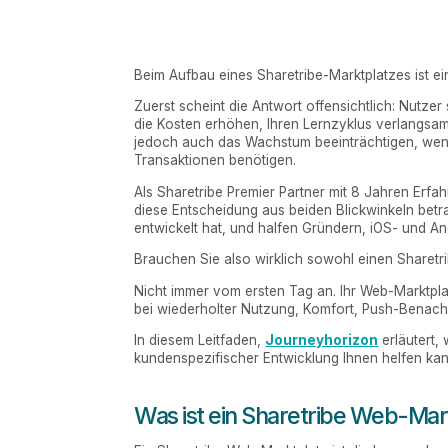
Beim Aufbau eines Sharetribe-Marktplatzes ist ei
Zuerst scheint die Antwort offensichtlich: Nutzer
die Kosten erhöhen, Ihren Lernzyklus verlangsa
jedoch auch das Wachstum beeinträchtigen, wenn
Transaktionen benötigen.
Als Sharetribe Premier Partner mit 8 Jahren Erfa
diese Entscheidung aus beiden Blickwinkeln betra
entwickelt hat, und halfen Gründern, iOS- und A
Brauchen Sie also wirklich sowohl einen Sharetr
Nicht immer vom ersten Tag an. Ihr Web-Marktplatz
bei wiederholter Nutzung, Komfort, Push-Benach
In diesem Leitfaden,
Journeyhorizon
erläutert,
kundenspezifischer Entwicklung Ihnen helfen kann,
Was ist ein Sharetribe Web-Mar