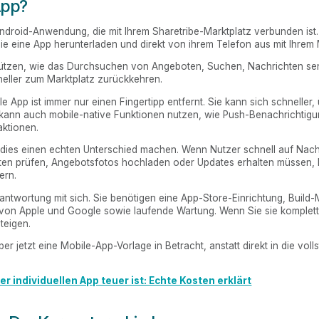
App?
Android-Anwendung, die mit Ihrem Sharetribe-Marktplatz verbunden ist.
ie eine App herunterladen und direkt von ihrem Telefon aus mit Ihrem M
tützen, wie das Durchsuchen von Angeboten, Suchen, Nachrichten sen
neller zum Marktplatz zurückkehren.
le App ist immer nur einen Fingertipp entfernt. Sie kann sich schneller,
 kann auch mobile-native Funktionen nutzen, wie Push-Benachrichtigu
aktionen.
nn dies einen echten Unterschied machen. Wenn Nutzer schnell auf Na
eiten prüfen, Angebotsfotos hochladen oder Updates erhalten müssen,
ern.
rantwortung mit sich. Sie benötigen eine App-Store-Einrichtung, Buil
en von Apple und Google sowie laufende Wartung. Wenn Sie sie komplett
teigen.
er jetzt eine Mobile-App-Vorlage in Betracht, anstatt direkt in die voll
r individuellen App teuer ist: Echte Kosten erklärt