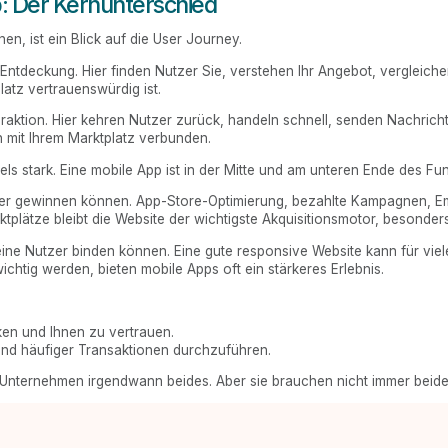
: Der Kernunterschied
n, ist ein Blick auf die User Journey.
e Entdeckung. Hier finden Nutzer Sie, verstehen Ihr Angebot, vergleich
latz vertrauenswürdig ist.
nteraktion. Hier kehren Nutzer zurück, handeln schnell, senden Nachrich
 mit Ihrem Marktplatz verbunden.
s stark. Eine mobile App ist in der Mitte und am unteren Ende des Fun
tzer gewinnen können. App-Store-Optimierung, bezahlte Kampagnen, 
tplätze bleibt die Website der wichtigste Akquisitionsmotor, besonder
ine Nutzer binden können. Eine gute responsive Website kann für viel
ichtig werden, bieten mobile Apps oft ein stärkeres Erlebnis.
cken und Ihnen zu vertrauen.
 und häufiger Transaktionen durchzuführen.
-Unternehmen irgendwann beides. Aber sie brauchen nicht immer beide