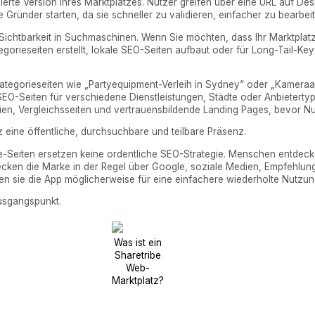
ierte Version Ihres Marktplatzes. Nutzer greifen über eine URL auf De
die Gründer starten, da sie schneller zu validieren, einfacher zu bearbe
e Sichtbarkeit in Suchmaschinen. Wenn Sie möchten, dass Ihr Marktplat
tegorieseiten erstellt, lokale SEO-Seiten aufbaut oder für Long-Tail-Ke
Kategorieseiten wie „Partyequipment-Verleih in Sydney“ oder „Kameraa
 SEO-Seiten für verschiedene Dienstleistungen, Städte oder Anbieterty
dien, Vergleichsseiten und vertrauensbildende Landing Pages, bevor Nu
z eine öffentliche, durchsuchbare und teilbare Präsenz.
ore-Seiten ersetzen keine ordentliche SEO-Strategie. Menschen entdec
tdecken die Marke in der Regel über Google, soziale Medien, Empfehlu
den sie die App möglicherweise für eine einfachere wiederholte Nutzun
Ausgangspunkt.
Was ist ein
Sharetribe
Web-
Marktplatz?