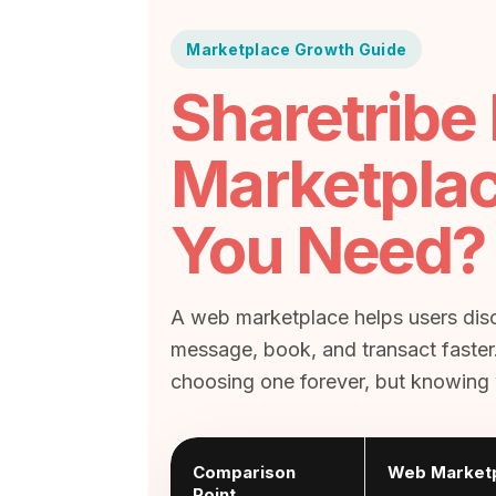
Marketplace Growth Guide
Sharetribe
Marketpla
You Need?
A web marketplace helps users disc
message, book, and transact faster.
choosing one forever, but knowing 
Comparison
Web Market
Point