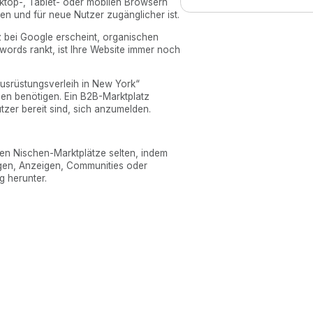
sktop-, Tablet- oder mobilen Browsern
iten und für neue Nutzer zugänglicher ist.
z bei Google erscheint, organischen
ywords rankt, ist Ihre Website immer noch
usrüstungsverleih in New York“
pen benötigen. Ein B2B-Marktplatz
tzer bereit sind, sich anzumelden.
ken Nischen-Marktplätze selten, indem
ngen, Anzeigen, Communities oder
g herunter.