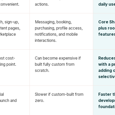
convenient.
actions.
daily us
ch, sign-up,
Messaging, booking,
Core Sh
tent pages,
purchasing, profile access,
plus ro
rketplace
notifications, and mobile
feature
interactions.
ost cost-
Can become expensive if
Reduces
ing point.
built fully custom from
with a 
scratch.
adding 
selectiv
ial
Slower if custom-built from
Faster 
aunch and
zero.
develop
foundati