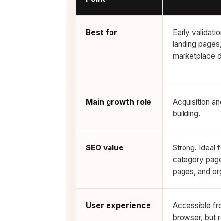
Best for
Early validati
landing pages
marketplace d
Main growth role
Acquisition an
building.
SEO value
Strong. Ideal 
category page
pages, and org
User experience
Accessible f
browser, but 