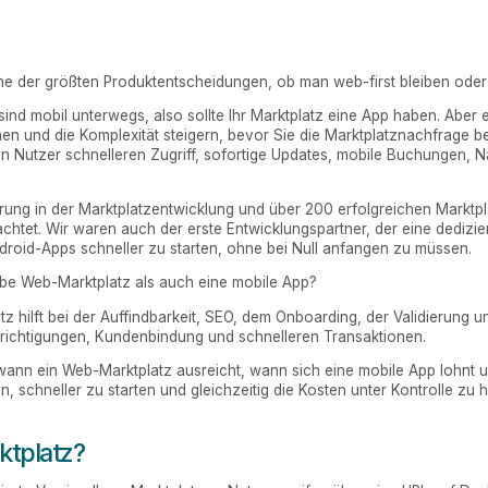
ne der größten Produktentscheidungen, ob man web-first bleiben oder i
 sind mobil unterwegs, also sollte Ihr Marktplatz eine App haben. Aber 
men und die Komplexität steigern, bevor Sie die Marktplatznachfrage 
 Nutzer schnelleren Zugriff, sofortige Updates, mobile Buchungen, N
hrung in der Marktplatzentwicklung und über 200 erfolgreichen Marktp
chtet. Wir waren auch der erste Entwicklungspartner, der eine dedizie
ndroid-Apps schneller zu starten, ohne bei Null anfangen zu müssen.
ibe Web-Marktplatz als auch eine mobile App?
 hilft bei der Auffindbarkeit, SEO, dem Onboarding, der Validierung un
richtigungen, Kundenbindung und schnelleren Transaktionen.
 wann ein Web-Marktplatz ausreicht, wann sich eine mobile App lohnt 
 schneller zu starten und gleichzeitig die Kosten unter Kontrolle zu h
ktplatz?