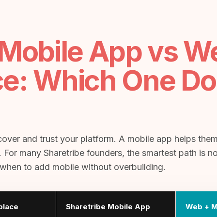
 Mobile App vs W
ce: Which One Do
over and trust your platform. A mobile app helps them
 For many Sharetribe founders, the smartest path is n
when to add mobile without overbuilding.
place
Sharetribe Mobile App
Web + M