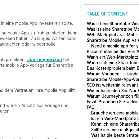
TABLE OF CONTENT
n eine mobile App investieren sollte.
Was ist ein Sharetribe We
Was ist eine Sharetribe M
eine native App zu früh zu starten, kann
Web-Marktplatz vs. Mobil
bewiesen haben. Zu langes Warten kann
Sharetribe Mobile App vs
achrichten oder wiederholte
Need a mobile app for y
Braucht man beides von 
Wann ein Web-Marktplatz 
latzprojekten,
Journeyhorizon
hat
Wann sich eine Sharetribe
rte mobile App-Vorlage für Sharetribe
Das Kostenproblem beim B
Warum Vorlagen- + kundens
Sharetribe Mobile-App-Vor
SEO ist weiterhin relevant
d dem Vertrauen. Ihre mobile App hilft
Wie entscheiden Sie: Nur 
Warum Journeyhorizon für 
Fazit: Brauchen Sie wirkli
und wie ein Ansatz aus Vorlage und
FAQ
alten.
Brauche ich eine mobile
Ist ein Web-Marktplatz 
Kann ich eine Sharetrib
Sollte ich eine maßges
Was ist die beste Strat