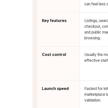
can feel less 
Key features
Listings, sear
checkout, con
and public ma
browsing.
Cost control
Usually the m
effective start
Launch speed
Fastest for init
marketplace l
validation.