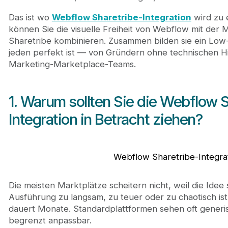
4. Tools, die die Integration beschleunigen
Das ist wo
Webflow Sharetribe-Integration
wird zu 
5. Journeyhorizon — Der Marketplace Builder, der 
können Sie die visuelle Freiheit von Webflow mit der 
6. Fazit
Sharetribe kombinieren. Zusammen bilden sie ein Lo
jeden perfekt ist — von Gründern ohne technischen Hi
Marketing-Marketplace-Teams.
1. Warum sollten Sie die Webflow 
Integration in Betracht ziehen?
Webflow Sharetribe-Integra
Die meisten Marktplätze scheitern nicht, weil die Idee 
Ausführung zu langsam, zu teuer oder zu chaotisch is
dauert Monate. Standardplattformen sehen oft generis
begrenzt anpassbar.