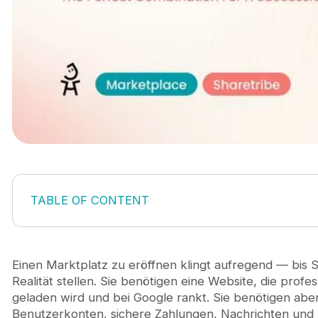
TABLE OF CONTENT
1. Warum sollten Sie die Webflow Sharetribe Integr
2. Gemeinsame Integrationsmodelle zwischen Web
2.1. Webflow für Branding, Sharetribe für Transa
Einen Marktplatz zu eröffnen klingt aufregend — bis S
2.2. Match Design für Seamless UX
Realität stellen. Sie benötigen eine Website, die profes
2.3. API-Integration
geladen wird und bei Google rankt. Sie benötigen ab
3. Zu erwartende Herausforderungen bei der Webfl
Benutzerkonten, sichere Zahlungen, Nachrichten und A