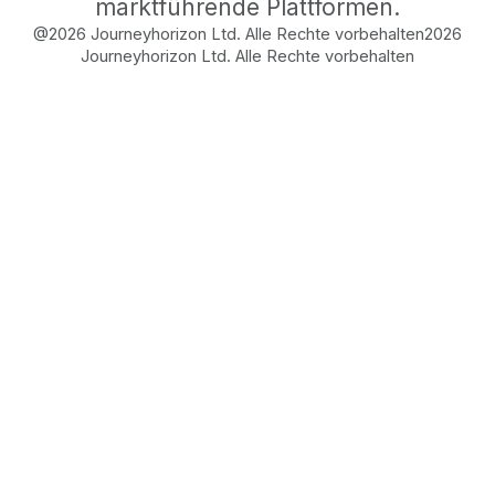
marktführende Plattformen.
@2026 Journeyhorizon Ltd. Alle Rechte vorbehalten
2026
Journeyhorizon Ltd. Alle Rechte vorbehalten
Free Business Growth
Audit
Find What's Blocking
Your Growth
See how your business shows up to customers,
what's missing, and which gaps will drive the
most revenue when fixed.