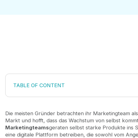
TABLE OF CONTENT
Warum die Struktur des B2B-Marketingteams für Gr
Die Kernfunktionen eines skalierenden B2B-Marke
Aufbau Ihrer B2B-Marketingteamstruktur in jeder 
Die meisten Gründer betrachten ihr Marketingteam al
Die Rolle der Entwicklung in Ihrer Marketingstrateg
Markt und hofft, dass das Wachstum von selbst kommt
Häufige Fehler in der Struktur von B2B-Marketing
Marketingteams
geraten selbst starke Produkte ins 
Wann man Auslagern vs. Inhouse aufbauen
eine digitale Plattform betreiben, die sowohl vom A