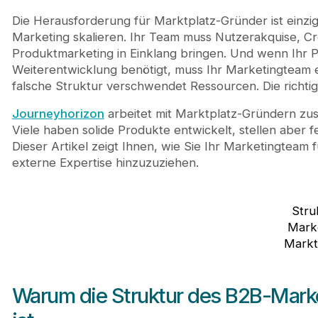
Outsourcing vs In-House App Development
Die Herausforderung für Marktplatz-Gründer ist einziga
Die für Sie passende Entscheidung treffen
Marketing skalieren. Ihr Team muss Nutzerakquise, C
Häufig gestellte Fragen zur B2B-Marketing-Teamst
Produktmarketing in Einklang bringen. Und wenn Ihr P
Wie viele Mitarbeiter brauche ich in meinem Mar
Weiterentwicklung benötigt, muss Ihr Marketingteam 
Sollten mein Marketingteam und mein Vertriebst
falsche Struktur verschwendet Ressourcen. Die richtig
Was, wenn ich mir meine ideale Teamstruktur nic
Wie unterscheidet sich die Struktur eines zweis
Journeyhorizon
arbeitet mit Marktplatz-Gründern zu
Viele haben solide Produkte entwickelt, stellen aber fe
Dieser Artikel zeigt Ihnen, wie Sie Ihr Marketingteam 
externe Expertise hinzuzuziehen.
Stru
Mark
Markt
Warum die Struktur des B2B-Mark