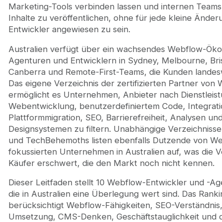
9. We Are TAG
Marketing-Tools verbinden lassen und internen Teams
10. Rock Agency
Inhalte zu veröffentlichen, ohne für jede kleine Änder
Wie man den richtigen Webflow-Entwickler in Austr
Entwickler angewiesen zu sein.
Fazit
Australien verfügt über ein wachsendes Webflow-Öko
Agenturen und Entwicklern in Sydney, Melbourne, Bri
Canberra und Remote-First-Teams, die Kunden landes
Das eigene Verzeichnis der zertifizierten Partner von
ermöglicht es Unternehmen, Anbieter nach Dienstleis
Webentwicklung, benutzerdefiniertem Code, Integrati
Plattformmigration, SEO, Barrierefreiheit, Analysen un
Designsystemen zu filtern. Unabhängige Verzeichnisse
und TechBehemoths listen ebenfalls Dutzende von W
fokussierten Unternehmen in Australien auf, was die 
Käufer erschwert, die den Markt noch nicht kennen.
Dieser Leitfaden stellt 10 Webflow-Entwickler und -Ag
die in Australien eine Überlegung wert sind. Das Ranki
berücksichtigt Webflow-Fähigkeiten, SEO-Verständnis,
Umsetzung, CMS-Denken, Geschäftstauglichkeit und di