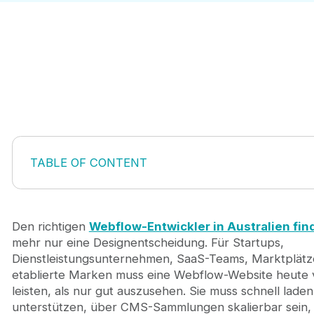
TABLE OF CONTENT
1. Journeyhorizon
2. Flowtrix
3. LimeHub
Den richtigen
Webflow-Entwickler in Australien fin
4. Teko
mehr nur eine Designentscheidung. Für Startups,
5. Raw.Studio
Dienstleistungsunternehmen, SaaS-Teams, Marktplätz
6. Luminary
etablierte Marken muss eine Webflow-Website heute 
7. WP Creative
leisten, als nur gut auszusehen. Sie muss schnell lade
8. UntilNow
unterstützen, über CMS-Sammlungen skalierbar sein, 