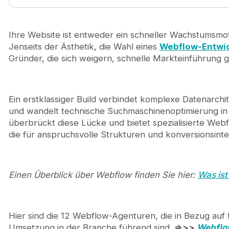
Die 12 besten Webflow-Entwicklungsagenturen im
1. Journeyhorizon
2. Flow Ninja
Ihre Website ist entweder ein schneller Wachstumsmot
3. Creative Corner
Jenseits der Ästhetik, die Wahl eines
Webflow-Entwi
4. Veza Digital
Gründer, die sich weigern, schnelle Markteinführung 
5. Superside
6. RSA Creative Studio
7. SVZ Design
Ein erstklassiger Build verbindet komplexe Datenarchi
8. Finsweet
und wandelt technische Suchmaschinenoptimierung i
9. Refokus
überbrückt diese Lücke und bietet spezialisierte W
10. Edgar Allan
die für anspruchsvolle Strukturen und konversionsinte
11. Flowout
12. DevsData
Schneller Vergleich: Die besten Webflow-Entwick
So wählen Sie eine Webflow-Entwicklungsagentur
Einen Überblick über Webflow finden Sie hier:
Was ist
Journeyhorizon — Vertrauenswürdiger Webflow-En
Fazit
Häufig gestellte Fragen
Hier sind die 12 Webflow-Agenturen, die in Bezug auf 
Umsetzung in der Branche führend sind.
=>>>
Webflo