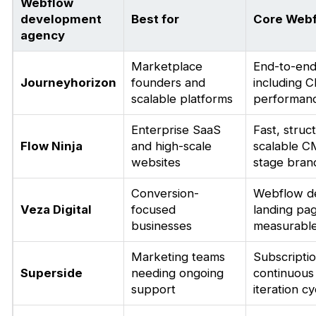
Webflow
development
Best for
Core Webf
agency
Marketplace
End-to-end
Journeyhorizon
founders and
including C
scalable platforms
performanc
Enterprise SaaS
Fast, struc
Flow Ninja
and high-scale
scalable CM
websites
stage bran
Conversion-
Webflow de
Veza Digital
focused
landing pag
businesses
measurable
Marketing teams
Subscripti
Superside
needing ongoing
continuous
support
iteration cy