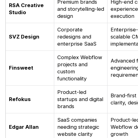
Premium brands
High-end c
RSA Creative
and storytelling-led
experiences
Studio
design
execution
Corporate
Enterprise
SVZ Design
redesigns and
scalable CM
enterprise SaaS
implementa
Complex Webflow
Advanced f
projects and
Finsweet
engineerin
custom
requiremen
functionality
Product-led
Brand-firs
Refokus
startups and digital
clarity, de
brands
SaaS companies
Product-led
Edgar Allan
needing strategic
Webflow de
website clarity
growth