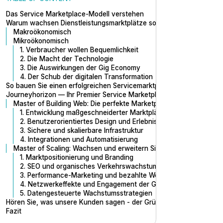
Das Service Marketplace-Modell verstehen
Warum wachsen Dienstleistungsmarktplätze so schnell?
Makroökonomisch
Mikroökonomisch
1. Verbraucher wollen Bequemlichkeit
2. Die Macht der Technologie
3. Die Auswirkungen der Gig Economy
4. Der Schub der digitalen Transformation
So bauen Sie einen erfolgreichen Servicemarktplatz auf
Journeyhorizon — Ihr Premier Service Marketplace-Partner
Master of Building Web: Die perfekte Marketplace-Plattform erstel
1. Entwicklung maßgeschneiderter Marktplätze mit Sharetribe
2. Benutzerorientiertes Design und Erlebnis (UX/UI)
3. Sichere und skalierbare Infrastruktur
4. Integrationen und Automatisierung
Master of Scaling: Wachsen und erweitern Sie Ihren Markt
1. Marktpositionierung und Branding
2. SEO und organisches Verkehrswachstum
3. Performance-Marketing und bezahlte Werbung
4. Netzwerkeffekte und Engagement der Gemeinschaft
5. Datengesteuerte Wachstumsstrategien
Hören Sie, was unsere Kunden sagen - der Gründer von SidebySid
Fazit