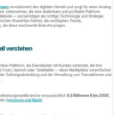
ungen
revolutioniert den digitalen Handel und sorgt für einen Anstieg
. Unternehmer, die eine skalierbare und profitable Plattform
ebsite — sie benötigen die richtige Technologie und Strategie.
schen Sharetribe-Partner, die wichtigsten Trends,
n, die diese wachsende Branche prägen.
ll verstehen
nline-Plattform, die Dienstleister mit Kunden verbindet, die ihre
e Fiverr, Upwork oder TaskRabbit — diese Marktplätze vereinfachen
 der Zahlungsabwicklung und der Verwaltung von Transaktionen und
.
nstleistungsmarktbranche voraussichtlich
8,5 Billionen $ bis 2030
,
lle:
Forschung und Markt
)