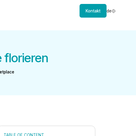
Kontakt
de
florieren
etplace
TABLE OF CONTENT