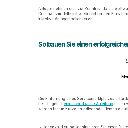
Anleger nehmen dies zur Kenntnis, da die Softwar
Geschäftsmodelle mit wiederkehrenden Einnahmequ
lukrative Anlagemöglichkeiten.
So bauen Sie einen erfolgreich
(
Mar
Die Einführung eines Servicemarktplatzes erford
bereits geteilt
eine schrittweise Anleitung
um im v
werden hier in Kürze grundlegende Elemente aufl
Ideenvalidierung: Identifizieren Sie einen Nis