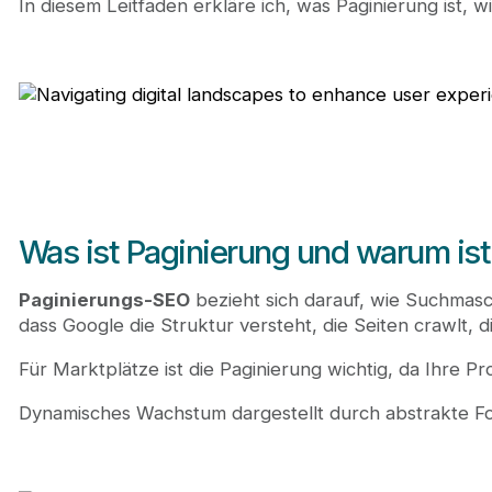
In diesem Leitfaden erkläre ich, was Paginierung ist,
Wenn Sie sich entscheiden, dass Paginierung für Ihre
Paginierung ist nicht immer die richtige Antwort. F
Der beste Zeitpunkt, um über Paginierungs-SEO na
Da KI-gestützte Suchmaschinen und Antwort-Engines
Was ist die beste Paginierungsstrategie für Marktp
Die beste Strategie hängt von Ihrem Marktplatzty
Ja, aber anders als früher. Google verlangt nic
Paginierung ist im Allgemeinen besser für SEO, d
Machen Sie jede paginierte Seite substanziell un
Was ist Paginierung und warum ist
Paginierungs-SEO
bezieht sich darauf, wie Suchmasch
dass Google die Struktur versteht, die Seiten crawlt, 
Für Marktplätze ist die Paginierung wichtig, da Ihre 
Dynamisches Wachstum dargestellt durch abstrakte F