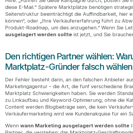
Hilfe: „Führen Sie diese Kampagne durch, posten Sie i
diese E-Mail.“ Spätere Marktplätze benötigen strategi
Seitenstruktur beeinträchtigt die Auffindbarkeit, hier
können“, oder „Ihre Verkäufererfahrung führt zu Abwa
Produkt-Roadmap, um dies anzugehen.“ Wenn Sie Let
ausgelagert werden sollte
ist jetzt, und Sie brauche
Den richtigen Partner wählen: War
Marktplatz-Gründer falsch wählen
Der Fehler besteht darin, an den falschen Anbieter au
Marketingagentur – die Art, die fünf verschiedene Bra
Marktplatz Schwierigkeiten haben. Sie werden Stand
zu Linkaufbau und Keyword-Optimierung, ohne die Kat
Content werden Blogbeiträge sein, die kein Verkäufer
Verkäufermarketing wird wie Kundenakquise für ein S
Wenn
wann Marketing ausgelagert werden sollte
I
Partner, die verstehen: das Marktplatz-Geschäftsmod