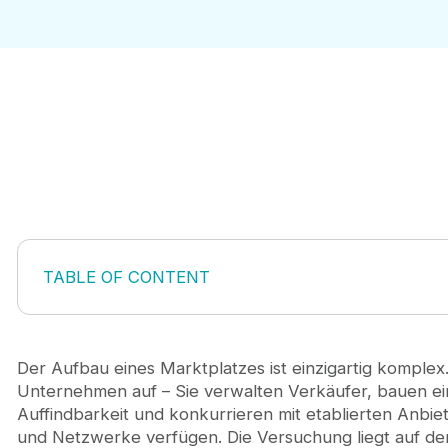
TABLE OF CONTENT
Verstehen, wann internes Marketing an seine Gren
Die Kostenfalle: Warum das Budget allein die Entsc
Was die meisten Gründer zuerst ausprobieren
Der Aufbau eines Marktplatzes ist einzigartig komplex.
Wann Marketing für Marktplatzwachstum ausgelage
Unternehmen auf – Sie verwalten Verkäufer, bauen ei
Den richtigen Partner wählen: Warum die meisten 
Auffindbarkeit und konkurrieren mit etablierten Anbiete
Die eigentliche Frage: Outsourcing als Wachstum
und Netzwerke verfügen. Die Versuchung liegt auf der 