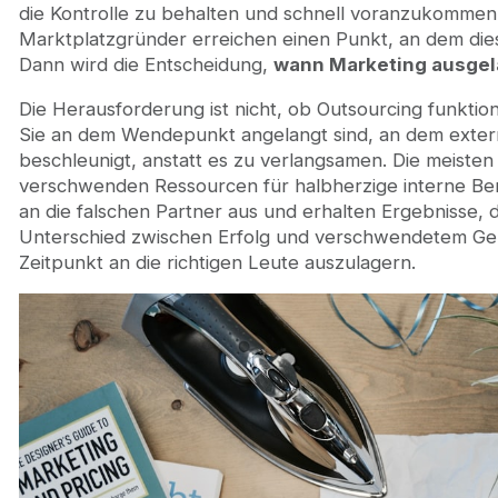
Das richtige Modell für Ihren Marktplatz aufbauen
die Kontrolle zu behalten und schnell voranzukommen
Häufig gestellte Fragen
Marktplatzgründer erreichen einen Punkt, an dem dies
Wie viel kostet es, Marktplatz-Marketing auszul
Dann wird die Entscheidung,
wann Marketing ausgel
Sollte ich Entwicklung und Marketing zusammen
Die Herausforderung ist nicht, ob Outsourcing funktio
Was ist der größte Fehler, den Marktplatz-Grün
Sie an dem Wendepunkt angelangt sind, an dem exte
Wie lange dauert es, bis ausgelagertes Marketin
beschleunigt, anstatt es zu verlangsamen. Die meiste
verschwenden Ressourcen für halbherzige interne B
an die falschen Partner aus und erhalten Ergebnisse, 
Unterschied zwischen Erfolg und verschwendetem Geld 
Zeitpunkt an die richtigen Leute auszulagern.