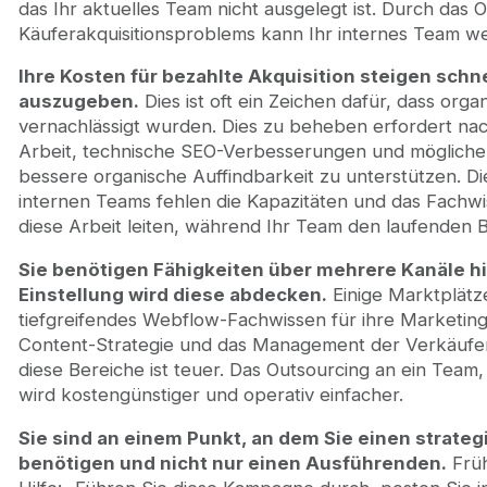
das Ihr aktuelles Team nicht ausgelegt ist. Durch das
Käuferakquisitionsproblems kann Ihr internes Team weit
Ihre Kosten für bezahlte Akquisition steigen schnel
auszugeben.
Dies ist oft ein Zeichen dafür, dass or
vernachlässigt wurden. Dies zu beheben erfordert nac
Arbeit, technische SEO-Verbesserungen und möglich
bessere organische Auffindbarkeit zu unterstützen. D
internen Teams fehlen die Kapazitäten und das Fachwis
diese Arbeit leiten, während Ihr Team den laufenden B
Sie benötigen Fähigkeiten über mehrere Kanäle h
Einstellung wird diese abdecken.
Einige Marktplätze
tiefgreifendes Webflow-Fachwissen für ihre Marketin
Content-Strategie und das Management der Verkäufer-C
diese Bereiche ist teuer. Das Outsourcing an ein Team,
wird kostengünstiger und operativ einfacher.
Sie sind an einem Punkt, an dem Sie einen strat
benötigen und nicht nur einen Ausführenden.
Früh