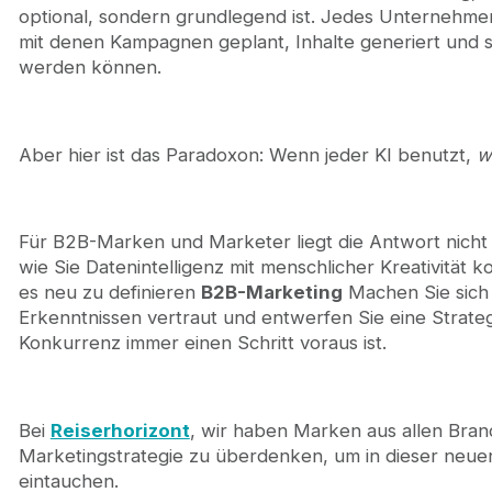
KI für Personalisierung und Inhalte: The Human 
optional, sondern grundlegend ist. Jedes Unternehmen h
KI für Optimierung und Analytik: Always-On Perf
mit denen Kampagnen geplant, Inhalte generiert und 
Erscheint in der KI-Übersicht: Der neue Kampf um
werden können.
3. Wichtige Erkenntnisse und Strategien für das B
Von Menschen betriebene Kreativität gewinnt
Datengesteuerte Personalisierung
Aber hier ist das Paradoxon: Wenn jeder KI benutzt,
w
Vordenkerrolle durch SEO
Langfristiges Beziehungsmarketing
Traditionelles Marketing ist immer noch wichtig
4. Wie erstelle ich einen erfolgreichen B2B-Market
Für B2B-Marken und Marketer liegt die Antwort nicht 
5. Warum eine B2B-Marketingagentur den Untersc
wie Sie Datenintelligenz mit menschlicher Kreativität ko
6. Lassen Sie uns hören, was der Kunde zu sagen h
es neu zu definieren
B2B-Marketing
Machen Sie sich 
Häufig gestellte Fragen
Erkenntnissen vertraut und entwerfen Sie eine Strate
Fazit
Konkurrenz immer einen Schritt voraus ist.
Bei
Reiserhorizont
, wir haben Marken aus allen Bran
Marketingstrategie zu überdenken, um in dieser neuen 
eintauchen.