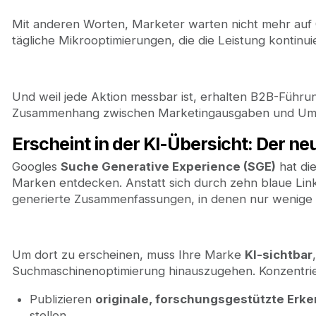
Mit anderen Worten, Marketer warten nicht mehr auf Q
tägliche Mikrooptimierungen, die die Leistung kontinui
Und weil jede Aktion messbar ist, erhalten B2B-Führu
Zusammenhang zwischen Marketingausgaben und Ums
Erscheint in der KI-Übersicht: Der n
Googles
Suche Generative Experience (SGE)
hat di
Marken entdecken. Anstatt sich durch zehn blaue Links 
generierte Zusammenfassungen, in denen nur wenige g
Um dort zu erscheinen, muss Ihre Marke
KI-sichtbar
Suchmaschinenoptimierung hinauszugehen. Konzentrier
Publizieren
originale, forschungsgestützte Erk
stellen.