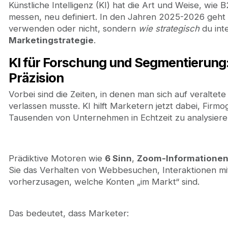
Künstliche Intelligenz (KI) hat die Art und Weise, wi
messen, neu definiert. In den Jahren 2025-2026 geht 
verwenden oder nicht, sondern
wie strategisch
du inte
Marketingstrategie
.
KI für Forschung und Segmentierung:
Präzision
Vorbei sind die Zeiten, in denen man sich auf veraltet
verlassen musste. KI hilft Marketern jetzt dabei, Firmo
Tausenden von Unternehmen in Echtzeit zu analysiere
Prädiktive Motoren wie
6 Sinn
,
Zoom-Informatione
Sie das Verhalten von Webbesuchen, Interaktionen m
vorherzusagen, welche Konten „im Markt“ sind.
Das bedeutet, dass Marketer: