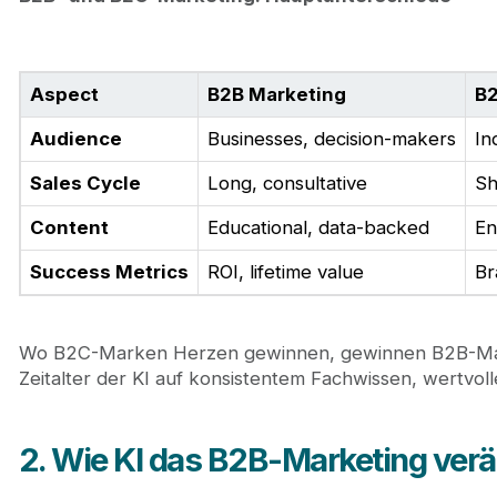
Aspect
B2B Marketing
B2
Audience
Businesses, decision-makers
In
Sales Cycle
Long, consultative
Sh
Content
Educational, data-backed
En
Success Metrics
ROI, lifetime value
Br
Wo B2C-Marken Herzen gewinnen, gewinnen B2B-Mark
Zeitalter der KI auf konsistentem Fachwissen, wertvol
2. Wie KI das B2B-Marketing ver