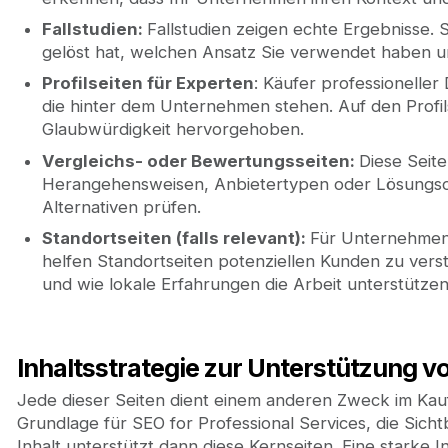
Fallstudien:
Fallstudien zeigen echte Ergebnisse. 
gelöst hat, welchen Ansatz Sie verwendet haben u
Profilseiten für Experten
: Käufer professionelle
die hinter dem Unternehmen stehen. Auf den Profi
Glaubwürdigkeit hervorgehoben.
Vergleichs- oder Bewertungsseiten:
Diese Seit
Herangehensweisen, Anbietertypen oder Lösungso
Alternativen prüfen.
Standortseiten (falls relevant):
Für Unternehmen,
helfen Standortseiten potenziellen Kunden zu vers
und wie lokale Erfahrungen die Arbeit unterstützen
Inhaltsstrategie zur Unterstützung v
Jede dieser Seiten dient einem anderen Zweck im Kau
Grundlage für SEO for Professional Services, die Sichtb
Inhalt unterstützt dann diese Kernseiten. Eine starke 