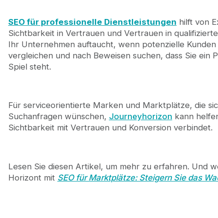
Warum SEO für professionelle Dienstleistungen im 
So suchen Käufer heute nach professionellen Dien
SEO für professionelle Dienstleistungen
hilft von 
Kern-SEO-Strategien für professionelle Dienstleis
Sichtbarkeit in Vertrauen und Vertrauen in qualifiziert
Kernseiten, die Kaufentscheidungen beeinflusse
Ihr Unternehmen auftaucht, wenn potenzielle Kunden
Inhaltsstrategie zur Unterstützung von Kernseite
vergleichen und nach Beweisen suchen, dass Sie ein 
Technisches SEO für professionelle Dienstleistun
Spiel steht.
Wie SEO für professionelle Dienstleistungen die Si
Journeyhorizon nutzt SEO für professionelle Dien
Abschließende Gedanken
Für serviceorientierte Marken und Marktplätze, die s
Häufig gestellte Fragen
Suchanfragen wünschen,
Journeyhorizon
kann helfen
Sichtbarkeit mit Vertrauen und Konversion verbindet.
Lesen Sie diesen Artikel, um mehr zu erfahren. Und we
Horizont mit
SEO für Marktplätze: Steigern Sie das W